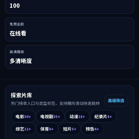
100
免费追剧
在线看
高清播放
多清晰度
探索片库
高级筛选
热门榜单入口与类型标签，支持横向滑动快速跳转
电影
电视剧
动漫
纪录片
30+
35+
18+
8+
综艺
体育
短片
预告
12+
6+
5+
4+