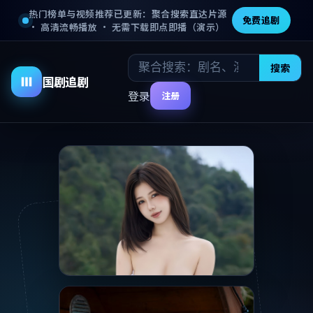
热门榜单与视频推荐已更新：聚合搜索直达片源
免费追剧
· 高清流畅播放 · 无需下载即点即播（演示）
电
搜索
首
电
动
国剧追剧
视
页
影
漫
登录
注册
剧