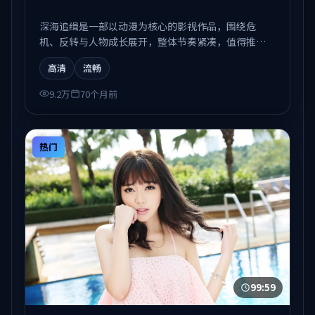
深海追缉是一部以动漫为核心的影视作品，围绕危
机、反转与人物成长展开，整体节奏紧凑，值得推荐
观看。
高清
流畅
9.2万
70个月前
热门
99:59